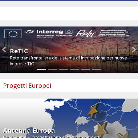
Impresa e innovazione
ReTIC
Previous
N
Rete transfrontaliera del sistema di incubazione per nuove
imprese TIC
Progetti Europei
Antenna Europa
Fondi europei, progettazione e gestione progetti