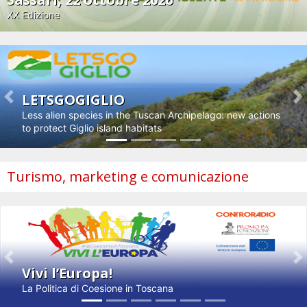
XX Edizione
LETSGOGIGLIO
Previous
N
Less alien species in the Tuscan Archipelago: new actions
to protect Giglio island habitats
Turismo, marketing e comunicazione
Previous
N
Vivi l’Europa!
La Politica di Coesione in Toscana