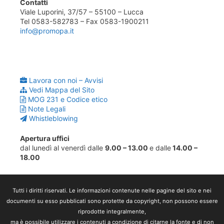
Contatti
Viale Luporini, 37/57 – 55100 – Lucca
Tel 0583-582783 – Fax 0583-1900211
info@promopa.it
Lavora con noi – Avvisi
Vedi Mappa del Sito
MOG 231 e Codice etico
Note Legali
Whistleblowing
Apertura uffici
dal lunedì al venerdì dalle
9.00 – 13.00
e dalle
14.00 –
18.00
Tutti i diritti riservati. Le informazioni contenute nelle pagine del sito e nei
documenti su esso pubblicati sono protette da copyright, non possono essere
riprodotte integralmente,
ma è possibile utilizzare i contenuti a condizione di citarne la fonte e di non