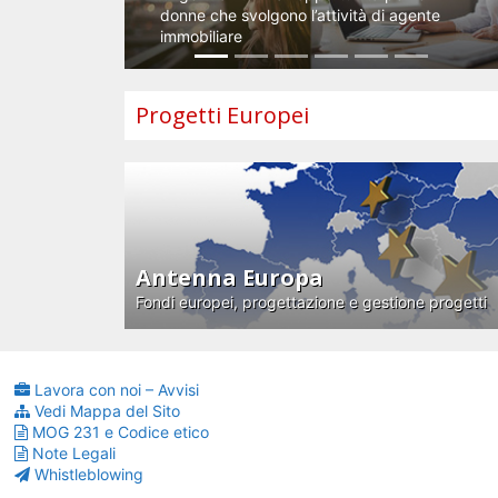
donne che svolgono l’attività di agente
immobiliare
Progetti Europei
Antenna Europa
Fondi europei, progettazione e gestione progetti
Lavora con noi – Avvisi
Vedi Mappa del Sito
MOG 231 e Codice etico
Note Legali
Whistleblowing