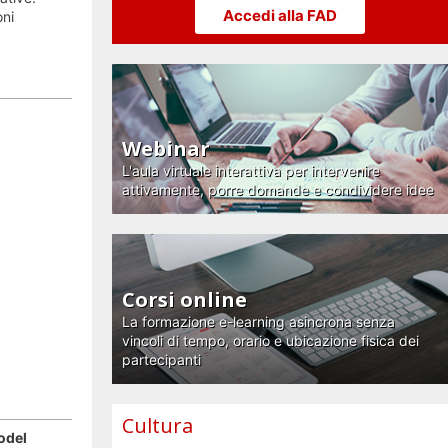
Accedi alla FAD
oni
Webinar
L'aula virtuale interattiva per intervenire
attivamente, porre domande e condividere idee
Corsi online
La formazione e-learning asincrona senza
vincoli di tempo, orario e ubicazione fisica dei
partecipanti
Cultura
odel