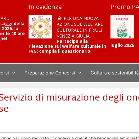
In evidenza
Promo PA
CARD
PER UNA NUOVA
ntaggi della
AZIONE SUL WELFARE
2026: la
CULTURALE IN FRIULI
er le 40 ore
VENEZIA GIULIA
one!
Partecipa alla
luglio 2026
rilevazione sul welfare culturale in
FVG: compila il questionario!
corsi
Preparazione Concorsi
Cultura e sostenibilità
Servizio di misurazione degli on
ese
e i principali oneri regolatori connessi a specifiche procedure amministr