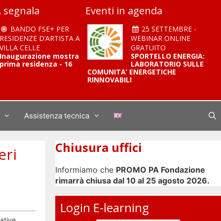
 segnala
Eventi in agenda
BANDO FSE+ PER
25 SETTEMBRE -
RESIDENZE D’ARTISTA A
WEBINAR ONLINE
VILLA CELLE
GRATUITO
Inaugurazione mostra
SPORTELLO ENERGIA:
prima residenza - 16
LABORATORIO SULLE
COMUNITA’ ENERGETICHE
RINNOVABILI
Assistenza tecnica
Chiusura uffici
eri
Informiamo che
PROMO PA Fondazione
rimarrà chiusa dal 10 al 25 agosto 2026.
Login E-learning
ative.