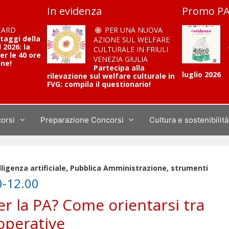
In evidenza
Promo PA
CARD
PER UNA NUOVA
ntaggi della
AZIONE SUL WELFARE
2026: la
CULTURALE IN FRIULI
er le 40 ore
VENEZIA GIULIA
one!
Partecipa alla
luglio 2026
rilevazione sul welfare culturale in
FVG: compila il questionario!
corsi
Preparazione Concorsi
Cultura e sostenibilità
lligenza artificiale, Pubblica Amministrazione, strumenti
0-12.00
per la PA? Come orientarsi tra
 operative