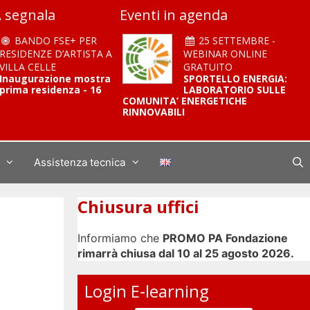
 segnala
Eventi in agenda
BANDO FSE+ PER
25 SETTEMBRE -
RESIDENZE D’ARTISTA A
WEBINAR ONLINE
VILLA CELLE
GRATUITO
Inaugurazione mostra
SPORTELLO ENERGIA:
prima residenza - 16
LABORATORIO SULLE
COMUNITA’ ENERGETICHE
RINNOVABILI
Assistenza tecnica
Chiusura uffici
Informiamo che
PROMO PA Fondazione
rimarrà chiusa dal 10 al 25 agosto 2026.
Login E-learning