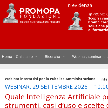
Vai
In evidenza
al
contenuto
PROMO 
Scopri i va
Promo Card 
soluzione p
di formazi
Home
Chi siamo
Ricerche
Webinar, seminari e 
Webinar interattivi per la Pubblica Amministrazione
inte
WEBINAR, 29 SETTEMBRE 2026 | 10.0
Quale Intelligenza Artificiale 
strumenti, casi d’uso e scelte