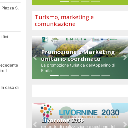
Piazza S.
Turismo, marketing e
comunicazione
 fini
Promozione e Marketing
unitario coordinato
Previous
N
precedente
La promozione turistica dell’Appenino di
re il
Emilia
In caso di
Impresa e innovazione
Livornine 2030
progetto di realizzazione e gestione del
Previous
N