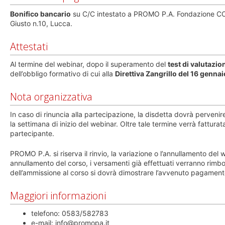
Bonifico bancario
su C/C intestato a PROMO P.A. Fondazione 
Giusto n.10, Lucca.
Attestati
Al termine del webinar, dopo il superamento del
test di valutazio
dell’obbligo formativo di cui alla
Direttiva Zangrillo del 16 genna
Nota organizzativa
In caso di rinuncia alla partecipazione, la disdetta dovrà pervenir
la settimana di inizio del webinar. Oltre tale termine verrà fatturat
partecipante.
PROMO P.A. si riserva il rinvio, la variazione o l’annullamento d
annullamento del corso, i versamenti già effettuati verranno rimbors
dell’ammissione al corso si dovrà dimostrare l’avvenuto pagament
Maggiori informazioni
telefono: 0583/582783
e-mail: info@promopa.it