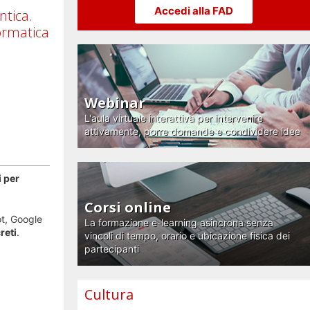
Accedi alla FAD
ntica.
formatica
Webinar
L'aula virtuale interattiva per intervenire
attivamente, porre domande e condividere idee
i per
Corsi online
t, Google
La formazione e-learning asincrona senza
reti
.
vincoli di tempo, orario e ubicazione fisica dei
partecipanti
Cultura