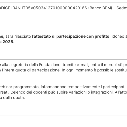
CODICE IBAN IT05V0503413701000000420166 (Banco BPM) – Sede: 
ne
, sarà rilasciato l’
attestato di partecipazione con profitto
, idoneo ai
io 2025
.
e alla segreteria della Fondazione, tramite e-mail, entro il mercoledì 
a l’intera quota di partecipazione. In ogni momento è possibile sostitui
el webinar programmato, informandone tempestivamente i partecipanti. 
ati. L’elenco dei docenti può subire variazioni o integrazioni. All’atto
o della quota.