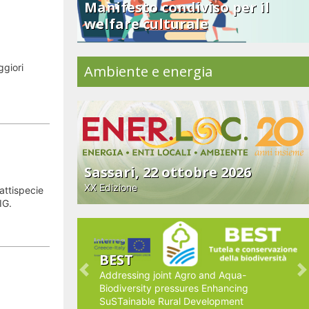
Manifesto condiviso per il
welfare culturale
ggiori
Ambiente e energia
Sassari, 22 ottobre 2026
XX Edizione
attispecie
IG.
BEST
Addressing joint Agro and Aqua-
Previous
N
Biodiversity pressures Enhancing
SuSTainable Rural Development