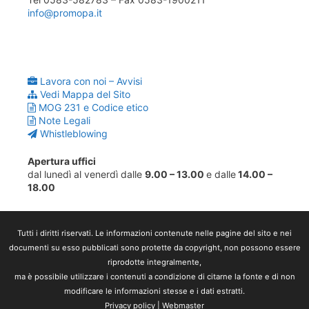
info@promopa.it
Lavora con noi – Avvisi
Vedi Mappa del Sito
MOG 231 e Codice etico
Note Legali
Whistleblowing
Apertura uffici
dal lunedì al venerdì dalle
9.00 – 13.00
e dalle
14.00 –
18.00
Tutti i diritti riservati. Le informazioni contenute nelle pagine del sito e nei
documenti su esso pubblicati sono protette da copyright, non possono essere
riprodotte integralmente,
ma è possibile utilizzare i contenuti a condizione di citarne la fonte e di non
modificare le informazioni stesse e i dati estratti.
Privacy policy
|
Webmaster