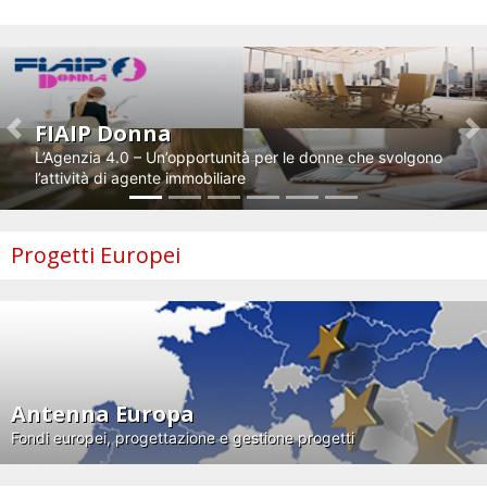
Impresa e innovazione
FIAIP Donna
Previous
N
L’Agenzia 4.0 – Un’opportunità per le donne che svolgono
l’attività di agente immobiliare
Progetti Europei
Antenna Europa
Fondi europei, progettazione e gestione progetti