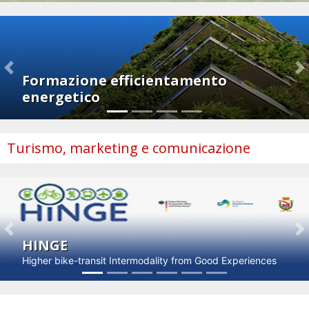
Previous
N
Formazione efficientamento
energetico
Turismo, marketing e comunicazione
Previous
N
HINGE
Higher bike-transit Intermodality from Good Experiences